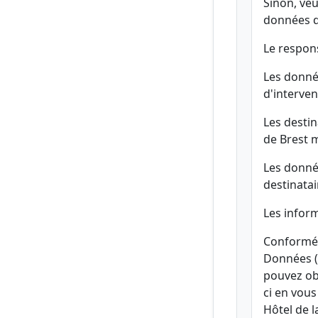
Sinon, veu
données q
Le respon
Les donné
d'interven
Les desti
de Brest m
Les donné
destinata
Les infor
Conformém
Données (
pouvez obt
ci en vou
Hôtel de 