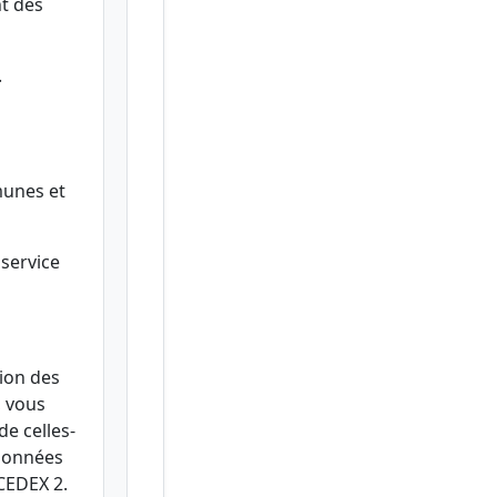
nt des
.
munes et
service
ion des
, vous
de celles-
 données
CEDEX 2.