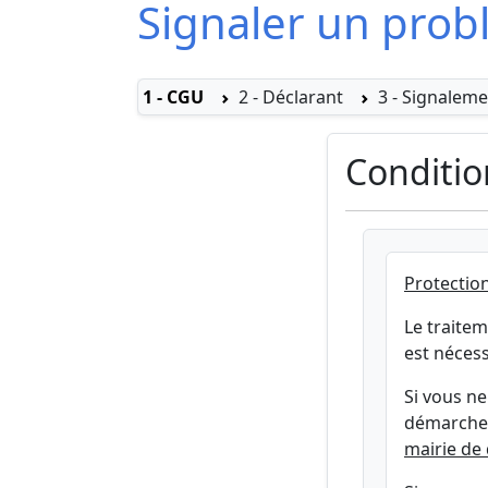
Signaler un prob
1 - CGU
2 - Déclarant
3 - Signalem
Conditio
Protectio
Le traite
est néces
Si vous ne
démarche
mairie de 